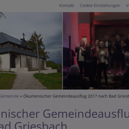
Fußbereichsmenü
Kontakt
Cookie-Einstellungen
I
umb
 Gemeinde
Ökumenischer Gemeindeausflug 2017 nach Bad Gries
ischer Gemeindeausfl
ad Griesbach