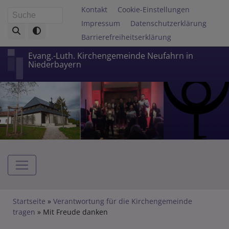
Direkt
Fußbereichsmenü
Kontakt
Cookie-Einstellungen
Suche
zum
Impressum
Datenschutzerklärung
Inhalt
Barrierefreiheitserklärung
Evang.-Luth. Kirchengemeinde Neufahrn in
Niederbayern
Hauptnavigation
Breadcrumb
Startseite
Verantwortung für die Kirchengemeinde
tragen
Mit Freude danken