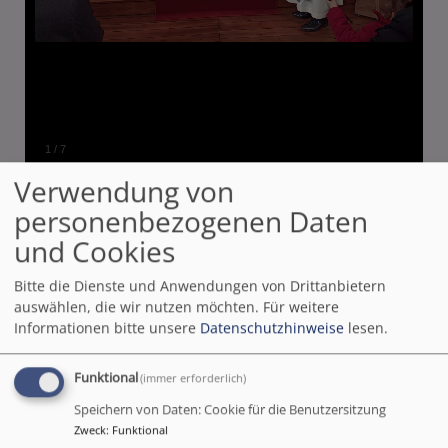
1
/
7
Verwendung von
personenbezogenen Daten
und Cookies
"Durch das Band des
Bitte die Dienste und Anwendungen von Drittanbietern
auswählen, die wir nutzen möchten.
Für weitere
Friedens...".
Informationen bitte unsere
Datenschutzhinweise
lesen.
Ökumenischer Weltgebetstag am 01. März 2024
Funktional
(immer erforderlich)
Speichern von Daten: Cookie für die Benutzersitzung
Viele Frauen und erfreulicherweise auch Männer
Zweck
:
Funktional
konnten zum Weltgebetstag in der Friedenskirche