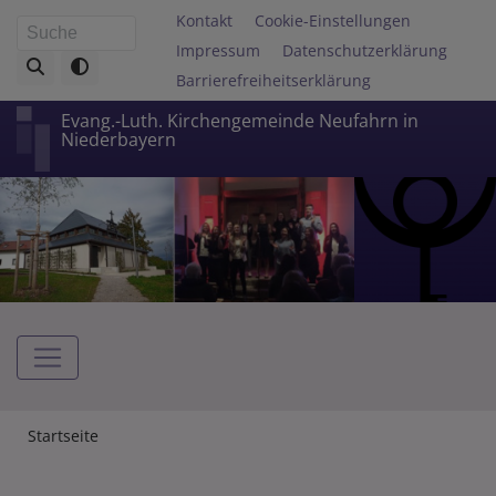
Direkt
Fußbereichsmenü
Kontakt
Cookie-Einstellungen
Suche
zum
Impressum
Datenschutzerklärung
Inhalt
Barrierefreiheitserklärung
Evang.-Luth. Kirchengemeinde Neufahrn in
Niederbayern
Hauptnavigation
Breadcrumb
Startseite